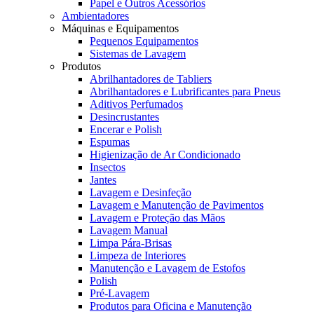
Papel e Outros Acessórios
Ambientadores
Máquinas e Equipamentos
Pequenos Equipamentos
Sistemas de Lavagem
Produtos
Abrilhantadores de Tabliers
Abrilhantadores e Lubrificantes para Pneus
Aditivos Perfumados
Desincrustantes
Encerar e Polish
Espumas
Higienização de Ar Condicionado
Insectos
Jantes
Lavagem e Desinfeção
Lavagem e Manutenção de Pavimentos
Lavagem e Proteção das Mãos
Lavagem Manual
Limpa Pára-Brisas
Limpeza de Interiores
Manutenção e Lavagem de Estofos
Polish
Pré-Lavagem
Produtos para Oficina e Manutenção