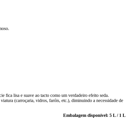
moso.
e fica lisa e suave ao tacto como um verdadeiro efeito seda.
ura (carroçaria, vidros, faróis, etc.), diminuindo a necessidade de
Embalagem disponível: 5 L / 1 L