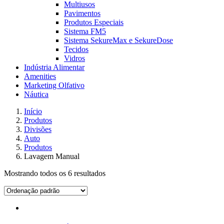
Multiusos
Pavimentos
Produtos Especiais
Sistema FM5
Sistema SekureMax e SekureDose
Tecidos
Vidros
Indústria Alimentar
Amenities
Marketing Olfativo
Náutica
Início
Produtos
Divisões
Auto
Produtos
Lavagem Manual
Mostrando todos os 6 resultados