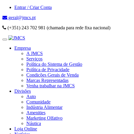
Entrar / Criar Conta
geral@jmcs.pt
(+351) 243 702 981 (chamada para rede fixa nacional)
Empresa
A JMCS
Serviços
Política do Sistema de Gestão
Política de Privacidade
Condições Gerais de Venda
Marcas Representadas
Venha trabalhar na JMCS
Divisões
Auto
Comunidade
Indústria Alimentar
Amenities
Marketing Olfativo
Náutica
Loja Online