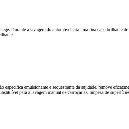
tege. Durante a lavagem do automóvel cria uma fina capa brilhante d
hante.
 especifica emulsionante e sequestrante da sujidade, remove eficazment
insubstituível para a lavagem manual de carroçarias, limpeza de superfíci