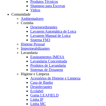
Produtos Técnicos
Shampoo para Escovas
Vidros
Comunidade
Ambientadores
Cozinha
Desengordurantes
Lavagem Automática de Loiça
Lavagem Manual de Loiça
Sistema FM3
Higiene Pessoal
Impermeabilizantes
Lavandaria
Equipamentos IMESA
Lavandaria Concentrada
Produtos de Lavandaria
Sistemas de Dosagem
Higiene e Limpeza
Acessórios de Higiene e Limpeza
Casa de Banho
Desinfectantes
Ecolabel
Gama LEAFIELD
Linha IP
Linha MC