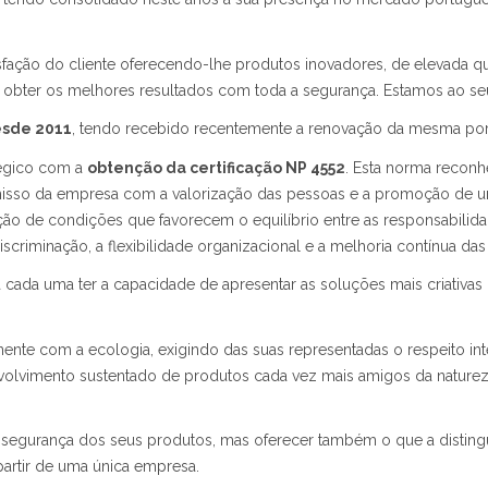
fação do cliente oferecendo-lhe produtos inovadores, de elevada q
bter os melhores resultados com toda a segurança. Estamos ao seu l
esde 2011
, tendo recebido recentemente a renovação da mesma por 
égico com a
obtenção da certificação NP 4552
. Esta norma reconh
romisso da empresa com a valorização das pessoas e a promoção de um
ção de condições que favorecem o equilíbrio entre as responsabilida
scriminação, a flexibilidade organizacional e a melhoria contínua da
cada uma ter a capacidade de apresentar as soluções mais criativas 
e com a ecologia, exigindo das suas representadas o respeito int
vimento sustentado de produtos cada vez mais amigos da natureza
 segurança dos seus produtos, mas oferecer também o que a distingu
 partir de uma única empresa.