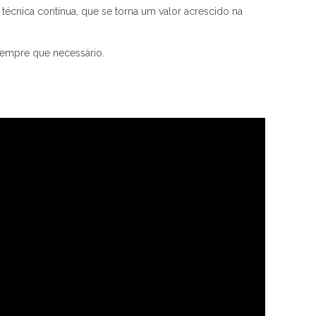
técnica contínua, que se torna um valor acrescido na
sempre que necessário.