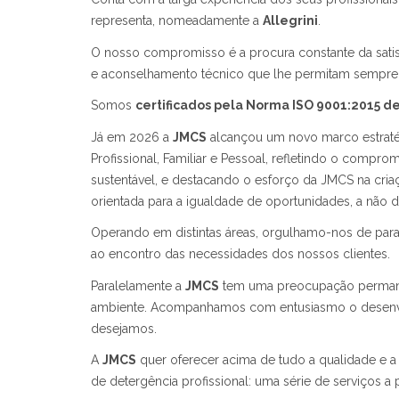
representa, nomeadamente a
Allegrini
.
O nosso compromisso é a procura constante da satis
e aconselhamento técnico que lhe permitam sempre o
Somos
certificados pela Norma ISO 9001:2015 d
Já em 2026 a
JMCS
alcançou um novo marco estrat
Profissional, Familiar e Pessoal, refletindo o comp
sustentável, e destacando o esforço da JMCS na cria
orientada para a igualdade de oportunidades, a não di
Operando em distintas áreas, orgulhamo-nos de para 
ao encontro das necessidades dos nossos clientes.
Paralelamente a
JMCS
tem uma preocupação permanent
ambiente. Acompanhamos com entusiasmo o desenvol
desejamos.
A
JMCS
quer oferecer acima de tudo a qualidade e a
de detergência profissional: uma série de serviços a