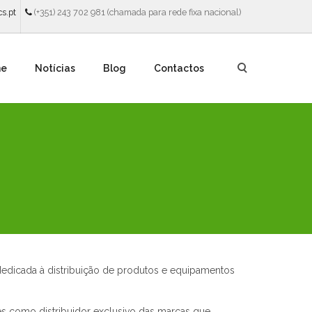
s.pt
(+351) 243 702 981 (chamada para rede fixa nacional)
ne
Notícias
Blog
Contactos
dicada à distribuição de produtos e equipamentos
ês como distribuidor exclusivo das marcas que