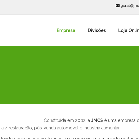
geral@jmc
Empresa
Divisões
Loja Onli
Constituída em 2002, a
JMCS
é uma empresa de
ia / restauração, pós-venda automóvel e indústria alimentar.
is tendo consolidado neste anos a sua presença no mercado portugu