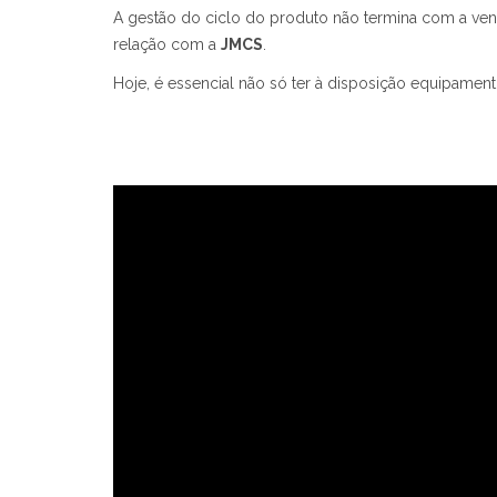
A gestão do ciclo do produto não termina com a vend
relação com a
JMCS
.
Hoje, é essencial não só ter à disposição equipamen