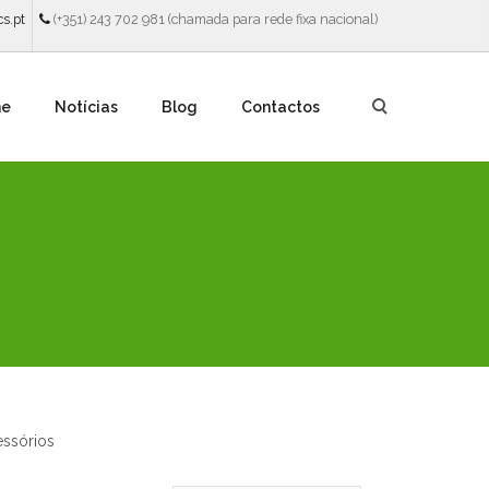
s.pt
(+351) 243 702 981 (chamada para rede fixa nacional)
ne
Notícias
Blog
Contactos
essórios