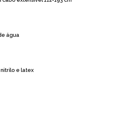
 de água
itrilo e latex