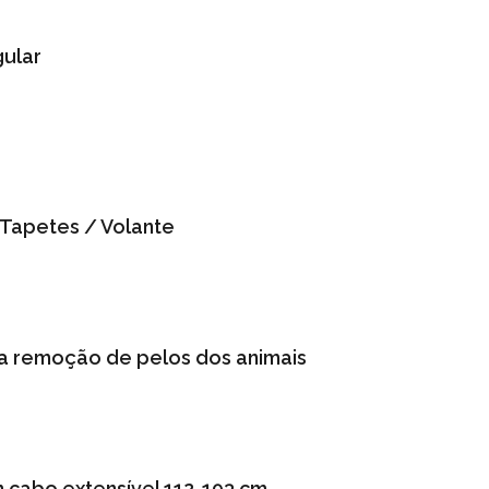
gular
 Tapetes / Volante
ra remoção de pelos dos animais
 cabo extensível 112-193 cm