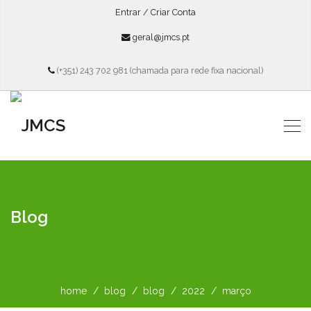
Entrar / Criar Conta
geral@jmcs.pt
(+351) 243 702 981 (chamada para rede fixa nacional)
Blog
home
blog
blog
2022
março