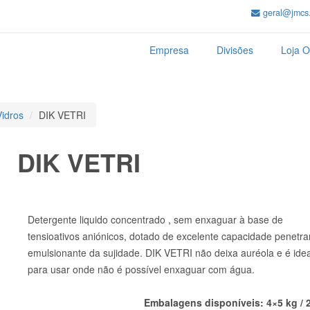
geral@jmcs.
Empresa
Divisões
Loja O
Vidros
DIK VETRI
DIK VETRI
Detergente liquido concentrado , sem enxaguar à base de
tensioativos aniónicos, dotado de excelente capacidade penetra
emulsionante da sujidade. DIK VETRI não deixa auréola e é idea
para usar onde não é possível enxaguar com água.
Embalagens disponíveis: 4×5 kg / 